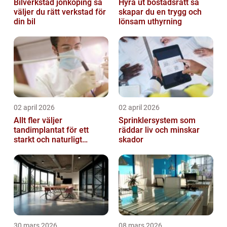
Bilverkstad jönköping så
Hyra ut bostadsrätt så
väljer du rätt verkstad för
skapar du en trygg och
din bil
lönsam uthyrning
02 april 2026
02 april 2026
Allt fler väljer
Sprinklersystem som
tandimplantat för ett
räddar liv och minskar
starkt och naturligt
skador
leende
30 mars 2026
08 mars 2026