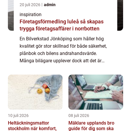
20 juli 2026
admin
inspiration
Företagsförmedling luleå så skapas
trygga företagsaffärer i norrbotten
En Bilverkstad Jönköping som håller hög
kvalitet gör stor skillnad för både säkerhet,
plånbok och bilens andrahandsvärde.
Många bilägare upplever dock att det är
svårt att veta vilken verkstad som är seriös,
vad som egentligen ingår i en service och ...
10 juli 2026
08 juli 2026
Heltäckningsmattor
Mäklare upplands bro
stockholm när komfort,
guide för dig som ska