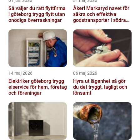
01 juni 2026
31 maj 2026
Så väljer du rätt flyttfirma
Åkeri Markaryd navet för
i göteborg trygg flytt utan
säkra och effektiva
onödiga överraskningar
godstransporter i södra
sverige
14 maj 2026
06 maj 2026
Elektriker göteborg trygg
Hyra ut lägenhet så gör
elservice för hem, företag
du det tryggt, lagligt och
och föreningar
lönsamt