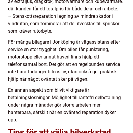
av extraljus, dragkrok, motorvärmare och kupévärmare,
där kunden får ett totalpris för både delar och arbete.
– Stenskottsreparation lagning av mindre skador i
vindrutan, som förhindrar att de utvecklas till sprickor
som kräver rutorbyte.
För många bilägare i Jönköping är vägassistans efter
service en stor trygghet. Om bilen får punktering,
motorstopp eller annat haveri finns hjälp ett
telefonsamtal bort. Det gör att en regelbunden service
inte bara förlänger bilens liv, utan också ger praktisk
hjälp när något oväntat sker på vägen.
En annan aspekt som blivit viktigare är
betalningslösningar. Möjlighet till räntefri delbetalning
under några månader gör större arbeten mer
hanterbara, särskilt när en oväntad reparation dyker
upp.
Tips för att välja bilverkstad