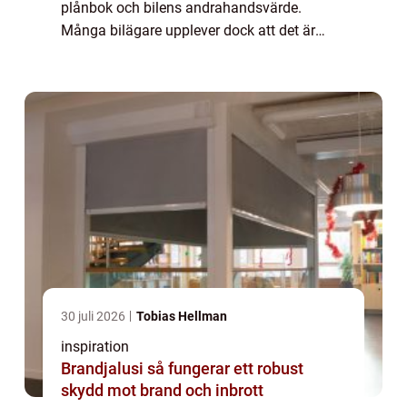
plånbok och bilens andrahandsvärde.
Många bilägare upplever dock att det är
svårt att veta vilken verkstad som är seriös,
vad som egentligen ingår i en service och ...
30 juli 2026
Tobias Hellman
inspiration
Brandjalusi så fungerar ett robust
skydd mot brand och inbrott