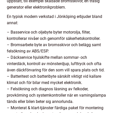
uppstått, till exempel skadade bromsskivor, en trasig
generator eller elektronikproblem.
En typisk modern verkstad i Jönköping erbjuder bland
annat:
– Basservice och oljebyte byter motorolja, filter,
kontrollerar nivåer och genomför säkerhetskontroller.
– Bromsarbete byte av bromsskivor och belägg samt
felsökning av ABS/ESP.
– Däckservice hjulskifte mellan sommar- och
vinterdäck, kontroll av mönsterdjup, lufttryck och ofta
även däckförvaring för den som vill spara plats och tid.
– Batteritest och batteribyte särskilt viktigt vid kallare
klimat och för bilar med mycket elektronik.
– Felsökning och diagnos läsning av felkoder,
provkörning och systemkontroller när en varningslampa
tänds eller bilen beter sig annorlunda.
– Monterat & klart-tjänster färdiga paket för montering