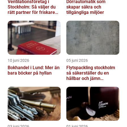
Ventilationsföretag i
Dörrautomatik som
Stockholm: Så väljer du
skapar säkra och
rätt partner för friskare
tillgängliga miljöer
inomhusluft
10 juni 2026
05 juni 2026
Bokhandel i Lund: Mer än
Flytspackling stockholm
bara böcker på hyllan
så säkerställer du en
hållbar och jämn
golvgrund
03 juni 2026
01 juni 2026