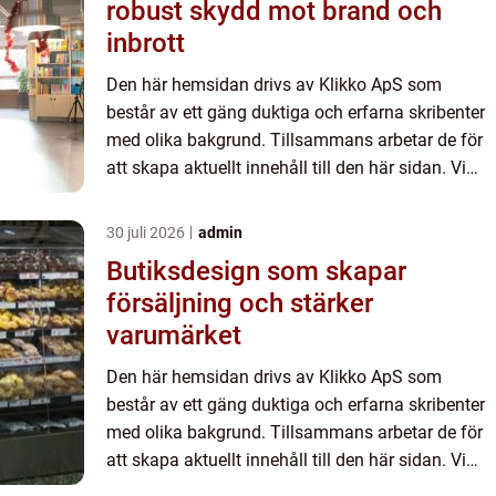
robust skydd mot brand och
inbrott
Den här hemsidan drivs av Klikko ApS som
består av ett gäng duktiga och erfarna skribenter
med olika bakgrund. Tillsammans arbetar de för
att skapa aktuellt innehåll till den här sidan. Vi
vet hur utmanande det är att läsa och genomgå
en massa olika ...
30 juli 2026
admin
Butiksdesign som skapar
försäljning och stärker
varumärket
Den här hemsidan drivs av Klikko ApS som
består av ett gäng duktiga och erfarna skribenter
med olika bakgrund. Tillsammans arbetar de för
att skapa aktuellt innehåll till den här sidan. Vi
vet hur utmanande det är att läsa och genomgå