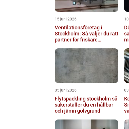
15 juni 2026
10
Ventilationsföretag i
D
Stockholm: Så väljer du rätt
sä
partner för friskare
mi
inomhusluft
05 juni 2026
03
Flytspackling stockholm så
Ko
säkerställer du en hållbar
Sm
och jämn golvgrund
v