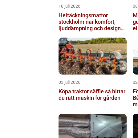
10 juli 2026
08
Heltäckningsmattor
M
stockholm när komfort,
gu
ljuddämpning och design
el
möts
03 juli 2026
02
Köpa traktor säffle så hittar
Fö
du rätt maskin för gården
Bå
m
m