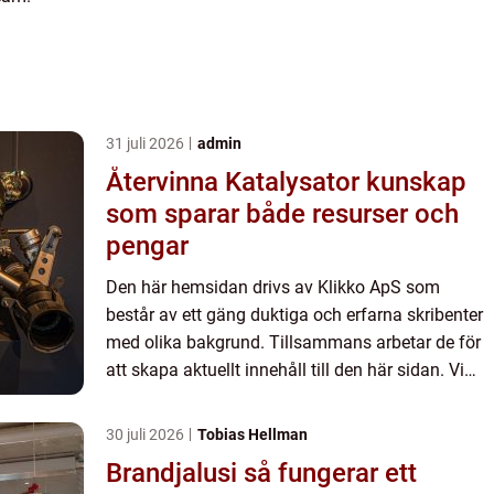
31 juli 2026
admin
Återvinna Katalysator kunskap
som sparar både resurser och
pengar
Den här hemsidan drivs av Klikko ApS som
består av ett gäng duktiga och erfarna skribenter
med olika bakgrund. Tillsammans arbetar de för
att skapa aktuellt innehåll till den här sidan. Vi
vet hur utmanande det är att läsa och genomgå
en massa olika ...
30 juli 2026
Tobias Hellman
Brandjalusi så fungerar ett