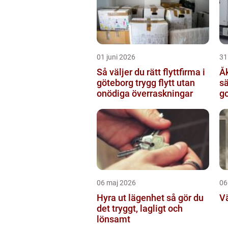
01 juni 2026
31
Så väljer du rätt flyttfirma i
Åke
göteborg trygg flytt utan
sä
onödiga överraskningar
go
sv
06 maj 2026
06
Hyra ut lägenhet så gör du
V
det tryggt, lagligt och
lönsamt