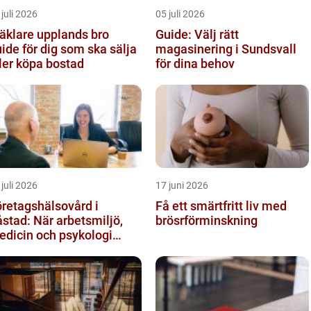
 juli 2026
05 juli 2026
äklare upplands bro
Guide: Välj rätt
ide för dig som ska sälja
magasinering i Sundsvall
ler köpa bostad
för dina behov
 juli 2026
17 juni 2026
retagshälsovård i
Få ett smärtfritt liv med
stad: När arbetsmiljö,
brösrförminskning
edicin och psykologi
öts