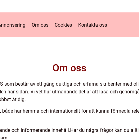
Annonsering
Om oss
Cookies
Kontakta oss
Om oss
S som består av ett gäng duktiga och erfarna skribenter med o
ll den här sidan. Vi vet hur utmanande det är att läsa och genomgå
obbet åt dig.
 både här hemma och internationellt för att kunna förmedla rel
erande och informerande innehåll.Har du några frågor kan du allt
eam.