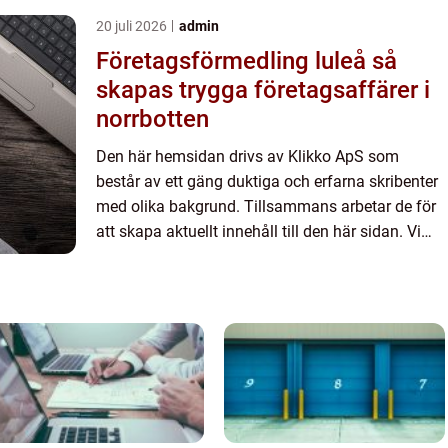
en massa olika ...
20 juli 2026
admin
Företagsförmedling luleå så
skapas trygga företagsaffärer i
norrbotten
Den här hemsidan drivs av Klikko ApS som
består av ett gäng duktiga och erfarna skribenter
med olika bakgrund. Tillsammans arbetar de för
att skapa aktuellt innehåll till den här sidan. Vi
vet hur utmanande det är att läsa och genomgå
en massa olika ...