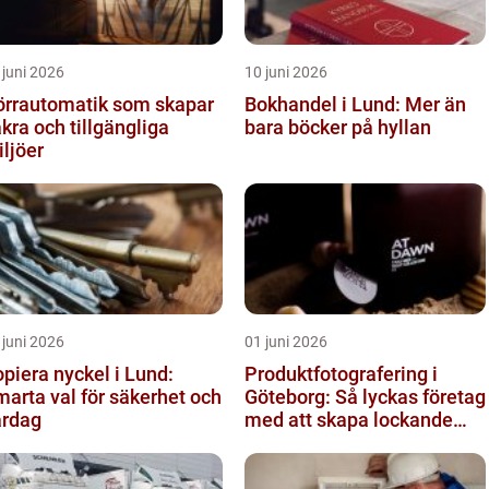
 juni 2026
10 juni 2026
örrautomatik som skapar
Bokhandel i Lund: Mer än
kra och tillgängliga
bara böcker på hyllan
ljöer
 juni 2026
01 juni 2026
piera nyckel i Lund:
Produktfotografering i
arta val för säkerhet och
Göteborg: Så lyckas företag
ardag
med att skapa lockande
bilder