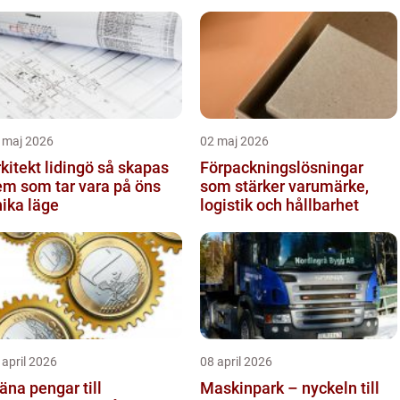
 maj 2026
02 maj 2026
itekt lidingö så skapas
Förpackningslösningar
em som tar vara på öns
som stärker varumärke,
ika läge
logistik och hållbarhet
 april 2026
08 april 2026
äna pengar till
Maskinpark – nyckeln till