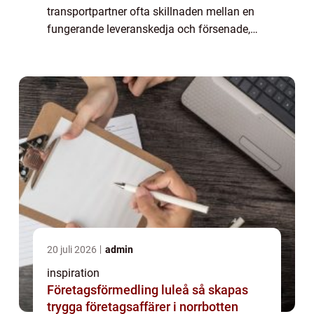
transportpartner ofta skillnaden mellan en
fungerande leveranskedja och försenade,
skadade eller förlorade leveranser. I
Markaryd, med sitt läge mitt emellan Skåne,
Småland ...
20 juli 2026
admin
inspiration
Företagsförmedling luleå så skapas
trygga företagsaffärer i norrbotten