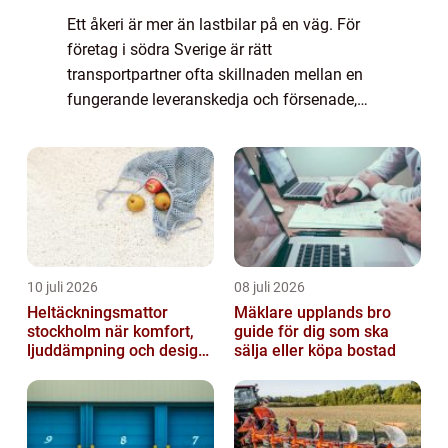
Ett åkeri är mer än lastbilar på en väg. För
företag i södra Sverige är rätt
transportpartner ofta skillnaden mellan en
fungerande leveranskedja och försenade,
skadade eller förlorade leveranser. I
Markaryd, med sitt läge mitt emellan Skåne,
Småland ...
10 juli 2026
08 juli 2026
Heltäckningsmattor
Mäklare upplands bro
stockholm när komfort,
guide för dig som ska
ljuddämpning och design
sälja eller köpa bostad
möts