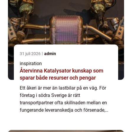
31 juli 2026
admin
inspiration
Återvinna Katalysator kunskap som
sparar både resurser och pengar
Ett åkeri är mer än lastbilar på en väg. För
företag i södra Sverige är rätt
transportpartner ofta skillnaden mellan en
fungerande leveranskedja och försenade,
skadade eller förlorade leveranser. I
Markaryd, med sitt läge mitt emellan Skåne,