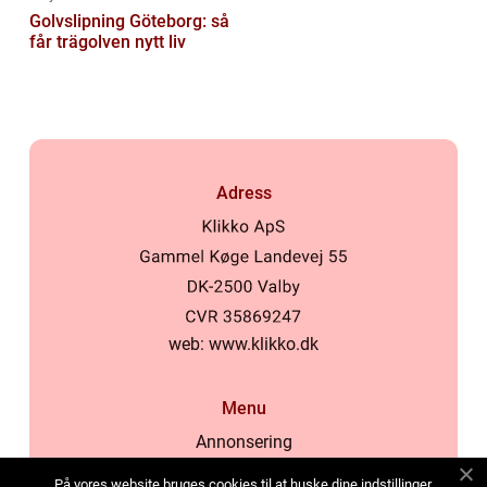
Golvslipning Göteborg: så
får trägolven nytt liv
Adress
web:
www.klikko.dk
Menu
Annonsering
Om oss
På vores website bruges cookies til at huske dine indstillinger,