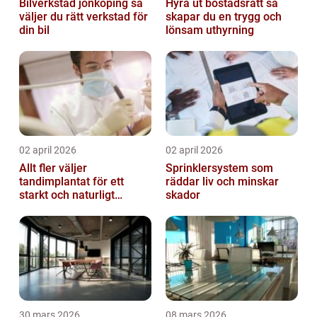
Bilverkstad jönköping så
Hyra ut bostadsrätt så
väljer du rätt verkstad för
skapar du en trygg och
din bil
lönsam uthyrning
02 april 2026
02 april 2026
Allt fler väljer
Sprinklersystem som
tandimplantat för ett
räddar liv och minskar
starkt och naturligt
skador
leende
30 mars 2026
08 mars 2026