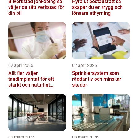
Bilverkstad jönköping så
Hyra ut bostadsrätt så
väljer du rätt verkstad för
skapar du en trygg och
din bil
lönsam uthyrning
02 april 2026
02 april 2026
Allt fler väljer
Sprinklersystem som
tandimplantat för ett
räddar liv och minskar
starkt och naturligt
skador
leende
30 mars 2026
08 mars 2026