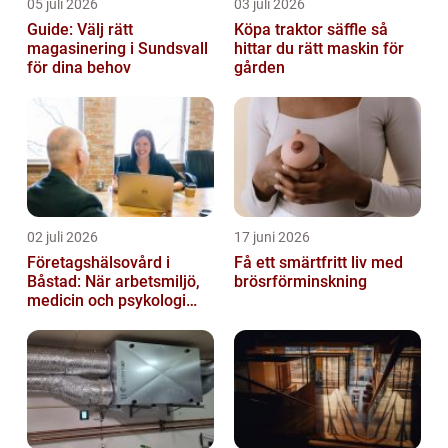
05 juli 2026
03 juli 2026
Guide: Välj rätt
Köpa traktor säffle så
magasinering i Sundsvall
hittar du rätt maskin för
för dina behov
gården
02 juli 2026
17 juni 2026
Företagshälsovård i
Få ett smärtfritt liv med
Båstad: När arbetsmiljö,
brösrförminskning
medicin och psykologi
möts