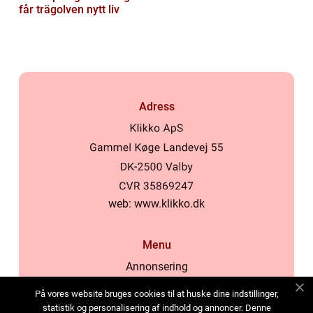
får trägolven nytt liv
Adress
web:
www.klikko.dk
Menu
Annonsering
Om oss
På vores website bruges cookies til at huske dine indstillinger,
Cookies
statistik og personalisering af indhold og annoncer. Denne