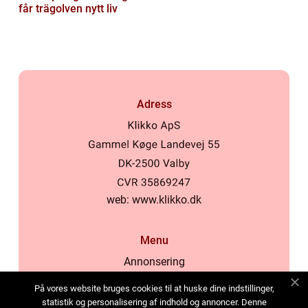
får trägolven nytt liv
Adress
web:
www.klikko.dk
Menu
Annonsering
Om oss
På vores website bruges cookies til at huske dine indstillinger,
Cookies
statistik og personalisering af indhold og annoncer. Denne