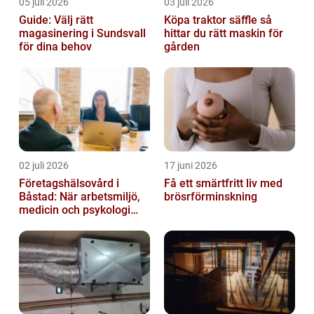
05 juli 2026
03 juli 2026
Guide: Välj rätt
Köpa traktor säffle så
magasinering i Sundsvall
hittar du rätt maskin för
för dina behov
gården
02 juli 2026
17 juni 2026
Företagshälsovård i
Få ett smärtfritt liv med
Båstad: När arbetsmiljö,
brösrförminskning
medicin och psykologi
möts