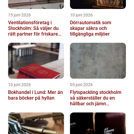
15 juni 2026
10 juni 2026
Ventilationsföretag i
Dörrautomatik som
Stockholm: Så väljer du
skapar säkra och
rätt partner för friskare
tillgängliga miljöer
inomhusluft
10 juni 2026
05 juni 2026
Bokhandel i Lund: Mer än
Flytspackling stockholm
bara böcker på hyllan
så säkerställer du en
hållbar och jämn
golvgrund