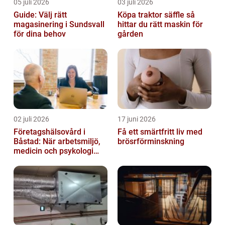
05 juli 2026
03 juli 2026
Guide: Välj rätt
Köpa traktor säffle så
magasinering i Sundsvall
hittar du rätt maskin för
för dina behov
gården
02 juli 2026
17 juni 2026
Företagshälsovård i
Få ett smärtfritt liv med
Båstad: När arbetsmiljö,
brösrförminskning
medicin och psykologi
möts