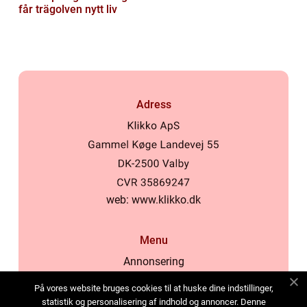
får trägolven nytt liv
Adress
web:
www.klikko.dk
Menu
Annonsering
Om oss
På vores website bruges cookies til at huske dine indstillinger,
Cookies
statistik og personalisering af indhold og annoncer. Denne