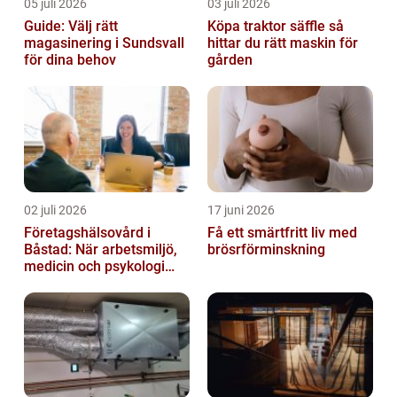
05 juli 2026
03 juli 2026
Guide: Välj rätt
Köpa traktor säffle så
magasinering i Sundsvall
hittar du rätt maskin för
för dina behov
gården
02 juli 2026
17 juni 2026
Företagshälsovård i
Få ett smärtfritt liv med
Båstad: När arbetsmiljö,
brösrförminskning
medicin och psykologi
möts