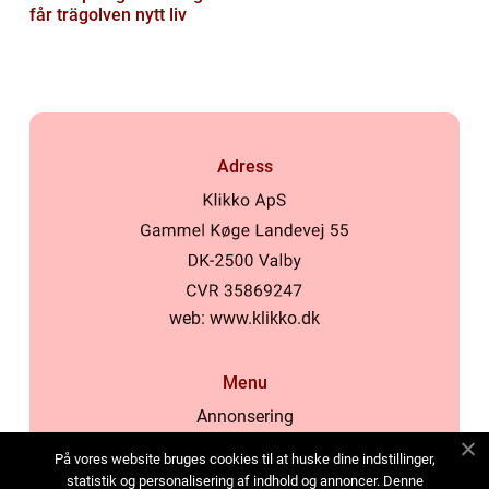
får trägolven nytt liv
Adress
web:
www.klikko.dk
Menu
Annonsering
Om oss
På vores website bruges cookies til at huske dine indstillinger,
Cookies
statistik og personalisering af indhold og annoncer. Denne