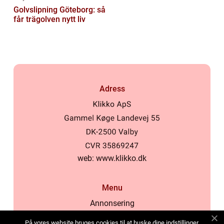
Golvslipning Göteborg: så
får trägolven nytt liv
Adress
web:
www.klikko.dk
Menu
Annonsering
Om oss
På vores website bruges cookies til at huske dine indstillinger,