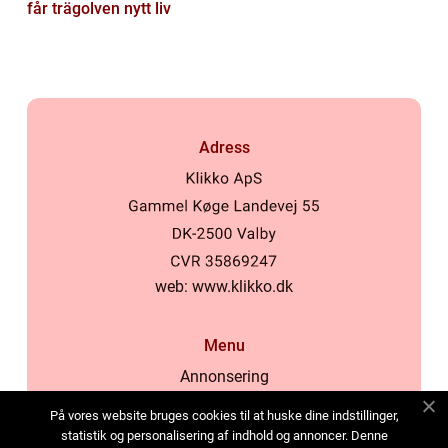
får trägolven nytt liv
Adress
web:
www.klikko.dk
Menu
Annonsering
Om oss
På vores website bruges cookies til at huske dine indstillinger,
Cookies
statistik og personalisering af indhold og annoncer. Denne