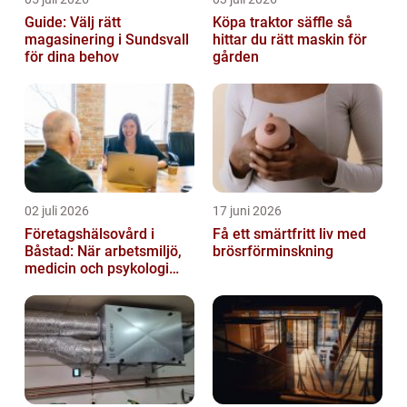
Guide: Välj rätt
Köpa traktor säffle så
magasinering i Sundsvall
hittar du rätt maskin för
för dina behov
gården
02 juli 2026
17 juni 2026
Företagshälsovård i
Få ett smärtfritt liv med
Båstad: När arbetsmiljö,
brösrförminskning
medicin och psykologi
möts