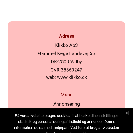
Adress
web:
www.klikko.dk
Menu
Annonsering
Om oss
På vores website bruges cookies til at huske dine indstillinger,
Cookies
statistik og personalisering af indhold og annoncer. Denne
information deles med tredjepart. Ved fortsat brug af websiden
Kontakta oss