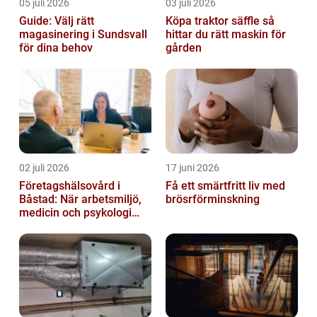
05 juli 2026
03 juli 2026
Guide: Välj rätt
Köpa traktor säffle så
magasinering i Sundsvall
hittar du rätt maskin för
för dina behov
gården
02 juli 2026
17 juni 2026
Företagshälsovård i
Få ett smärtfritt liv med
Båstad: När arbetsmiljö,
brösrförminskning
medicin och psykologi
möts