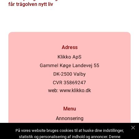
får trägolven nytt liv
Adress
web:
www.klikko.dk
Menu
Annonsering
Om oss
På vores website bruges cookies til at huske dine indstillinger,
Cookies
statistik og personalisering af indhold og annoncer. Denne