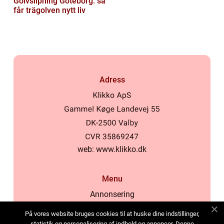
Golvslipning Göteborg: så
får trägolven nytt liv
Adress
web:
www.klikko.dk
Menu
Annonsering
Om oss
På vores website bruges cookies til at huske dine indstillinger,
Cookies
statistik og personalisering af indhold og annoncer. Denne