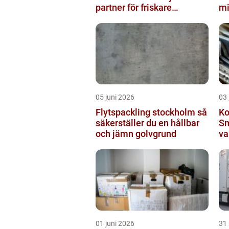
partner för friskare
mi
inomhusluft
05 juni 2026
03 
Flytspackling stockholm så
Ko
säkerställer du en hållbar
Sm
och jämn golvgrund
va
01 juni 2026
31