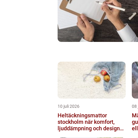
10 juli 2026
08 
Heltäckningsmattor
Mä
stockholm när komfort,
gu
ljuddämpning och design
el
möts