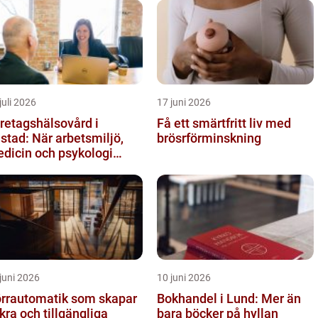
juli 2026
17 juni 2026
retagshälsovård i
Få ett smärtfritt liv med
stad: När arbetsmiljö,
brösrförminskning
dicin och psykologi
öts
juni 2026
10 juni 2026
rrautomatik som skapar
Bokhandel i Lund: Mer än
kra och tillgängliga
bara böcker på hyllan