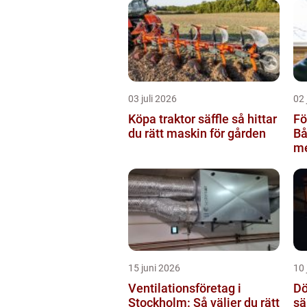
03 juli 2026
02 
Köpa traktor säffle så hittar
Fö
du rätt maskin för gården
Bå
me
m
15 juni 2026
10 
Ventilationsföretag i
Dö
Stockholm: Så väljer du rätt
sä