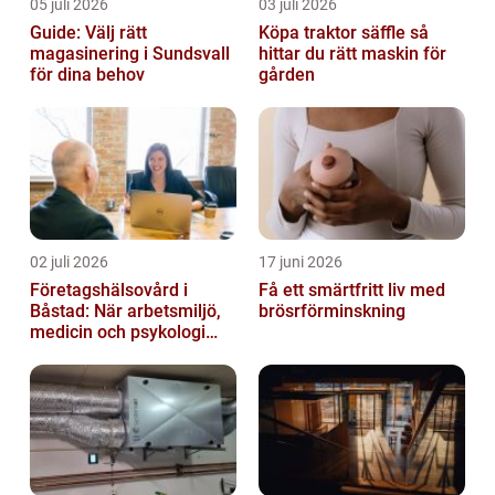
05 juli 2026
03 juli 2026
Guide: Välj rätt
Köpa traktor säffle så
magasinering i Sundsvall
hittar du rätt maskin för
för dina behov
gården
02 juli 2026
17 juni 2026
Företagshälsovård i
Få ett smärtfritt liv med
Båstad: När arbetsmiljö,
brösrförminskning
medicin och psykologi
möts