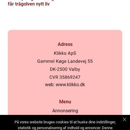
får trägolven nytt liv
Adress
web:
www.klikko.dk
Menu
Annonsering
Om oss
På vores website bruges cookies til at huske dine indstillinger,
Cookies
statistik og personalisering af indhold og annoncer. Denne