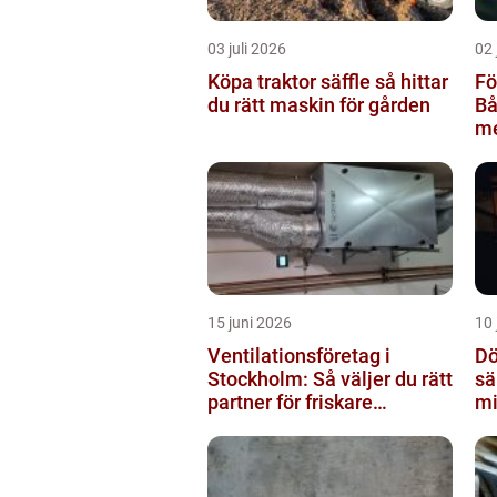
03 juli 2026
02 
Köpa traktor säffle så hittar
Fö
du rätt maskin för gården
Bå
me
m
15 juni 2026
10 
Ventilationsföretag i
Dö
Stockholm: Så väljer du rätt
sä
partner för friskare
mi
inomhusluft