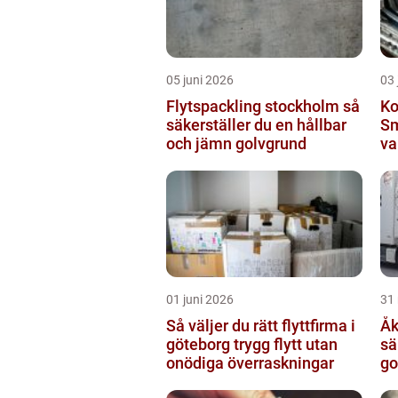
05 juni 2026
03 
Flytspackling stockholm så
Ko
säkerställer du en hållbar
Sm
och jämn golvgrund
va
01 juni 2026
31
Så väljer du rätt flyttfirma i
Åke
göteborg trygg flytt utan
sä
onödiga överraskningar
go
sv