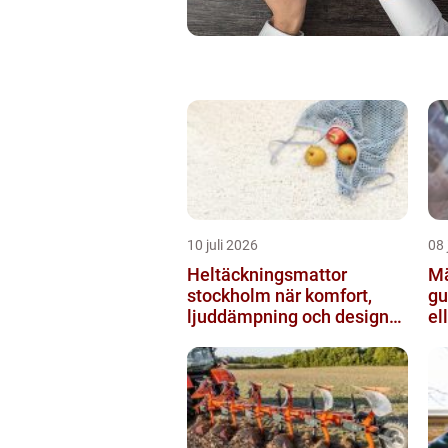
10 juli 2026
08 
Heltäckningsmattor
Mä
stockholm när komfort,
gu
ljuddämpning och design
el
möts