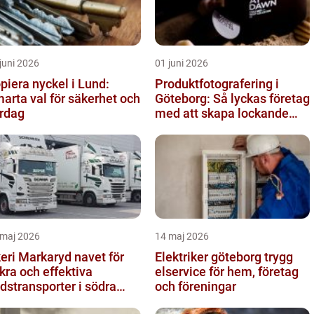
juni 2026
01 juni 2026
piera nyckel i Lund:
Produktfotografering i
arta val för säkerhet och
Göteborg: Så lyckas företag
rdag
med att skapa lockande
bilder
 maj 2026
14 maj 2026
ri Markaryd navet för
Elektriker göteborg trygg
kra och effektiva
elservice för hem, företag
dstransporter i södra
och föreningar
erige