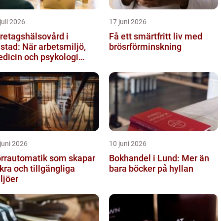
juli 2026
17 juni 2026
retagshälsovård i
Få ett smärtfritt liv med
stad: När arbetsmiljö,
brösrförminskning
dicin och psykologi
öts
juni 2026
10 juni 2026
rrautomatik som skapar
Bokhandel i Lund: Mer än
kra och tillgängliga
bara böcker på hyllan
ljöer