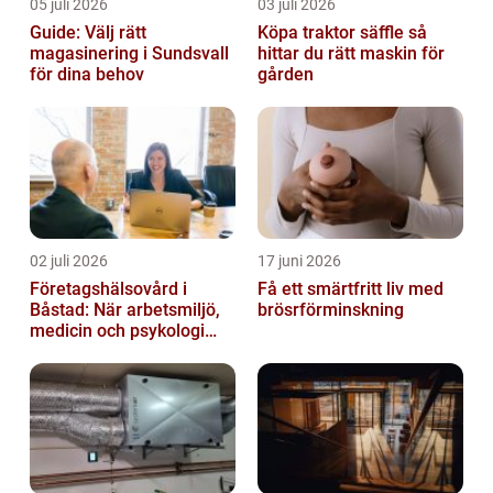
05 juli 2026
03 juli 2026
Guide: Välj rätt
Köpa traktor säffle så
magasinering i Sundsvall
hittar du rätt maskin för
för dina behov
gården
02 juli 2026
17 juni 2026
Företagshälsovård i
Få ett smärtfritt liv med
Båstad: När arbetsmiljö,
brösrförminskning
medicin och psykologi
möts