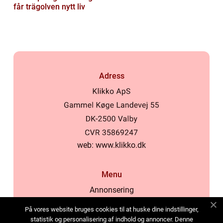
får trägolven nytt liv
Adress
web:
www.klikko.dk
Menu
Annonsering
Om oss
På vores website bruges cookies til at huske dine indstillinger,
Cookies
statistik og personalisering af indhold og annoncer. Denne