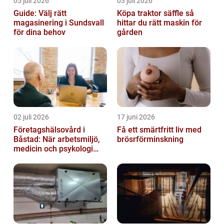
05 juli 2026
03 juli 2026
Guide: Välj rätt
Köpa traktor säffle så
magasinering i Sundsvall
hittar du rätt maskin för
för dina behov
gården
02 juli 2026
17 juni 2026
Företagshälsovård i
Få ett smärtfritt liv med
Båstad: När arbetsmiljö,
brösrförminskning
medicin och psykologi
möts