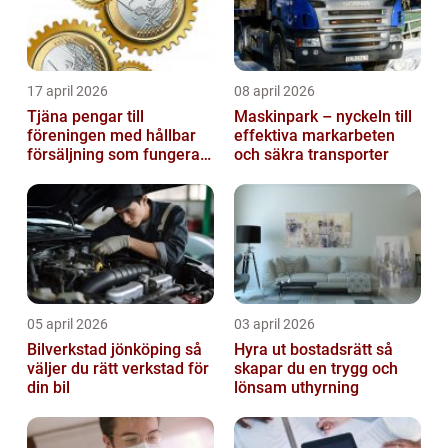
17 april 2026
08 april 2026
Tjäna pengar till
Maskinpark – nyckeln till
föreningen med hållbar
effektiva markarbeten
försäljning som fungerar
och säkra transporter
på riktigt
05 april 2026
03 april 2026
Bilverkstad jönköping så
Hyra ut bostadsrätt så
väljer du rätt verkstad för
skapar du en trygg och
din bil
lönsam uthyrning