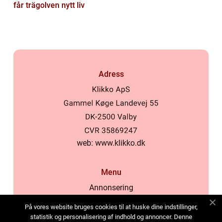
får trägolven nytt liv
Adress
web:
www.klikko.dk
Menu
Annonsering
Om oss
På vores website bruges cookies til at huske dine indstillinger,
Cookies
statistik og personalisering af indhold og annoncer. Denne