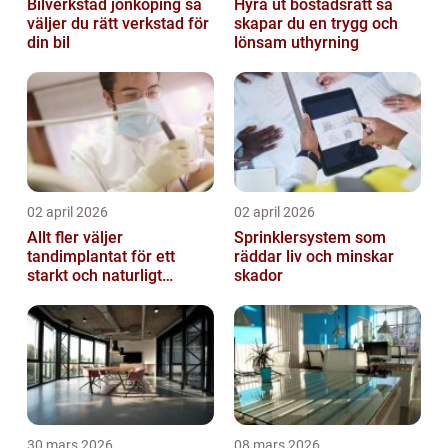
Bilverkstad jönköping så
Hyra ut bostadsrätt så
väljer du rätt verkstad för
skapar du en trygg och
din bil
lönsam uthyrning
02 april 2026
02 april 2026
Allt fler väljer
Sprinklersystem som
tandimplantat för ett
räddar liv och minskar
starkt och naturligt
skador
leende
30 mars 2026
08 mars 2026