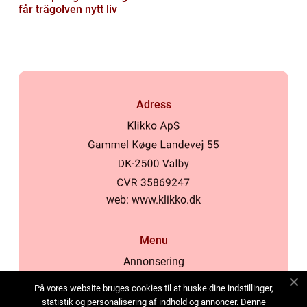
får trägolven nytt liv
Adress
web:
www.klikko.dk
Menu
Annonsering
Om oss
På vores website bruges cookies til at huske dine indstillinger,
Cookies
statistik og personalisering af indhold og annoncer. Denne