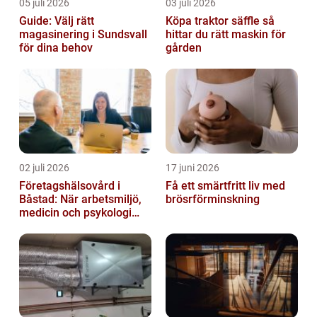
05 juli 2026
03 juli 2026
Guide: Välj rätt
Köpa traktor säffle så
magasinering i Sundsvall
hittar du rätt maskin för
för dina behov
gården
02 juli 2026
17 juni 2026
Företagshälsovård i
Få ett smärtfritt liv med
Båstad: När arbetsmiljö,
brösrförminskning
medicin och psykologi
möts