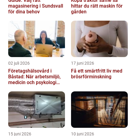
Guide: Välj rätt
Köpa traktor säffle så
magasinering i Sundsvall
hittar du rätt maskin för
för dina behov
gården
02 juli 2026
17 juni 2026
Företagshälsovård i
Få ett smärtfritt liv med
Båstad: När arbetsmiljö,
brösrförminskning
medicin och psykologi
möts
15 juni 2026
10 juni 2026