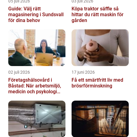
05 juli 2026
03 juli 2026
Guide: Välj rätt
Köpa traktor säffle så
magasinering i Sundsvall
hittar du rätt maskin för
för dina behov
gården
02 juli 2026
17 juni 2026
Företagshälsovård i
Få ett smärtfritt liv med
Båstad: När arbetsmiljö,
brösrförminskning
medicin och psykologi
möts