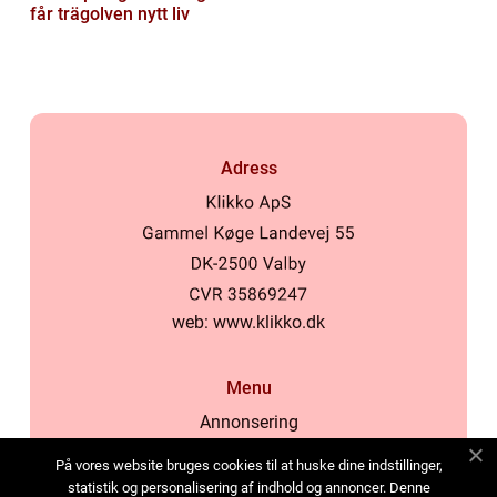
får trägolven nytt liv
Adress
web:
www.klikko.dk
Menu
Annonsering
Om oss
På vores website bruges cookies til at huske dine indstillinger,
Cookies
statistik og personalisering af indhold og annoncer. Denne