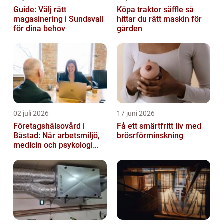
Guide: Välj rätt
Köpa traktor säffle så
magasinering i Sundsvall
hittar du rätt maskin för
för dina behov
gården
02 juli 2026
17 juni 2026
Företagshälsovård i
Få ett smärtfritt liv med
Båstad: När arbetsmiljö,
brösrförminskning
medicin och psykologi
möts