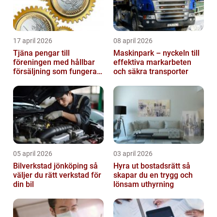
17 april 2026
08 april 2026
Tjäna pengar till
Maskinpark – nyckeln till
föreningen med hållbar
effektiva markarbeten
försäljning som fungerar
och säkra transporter
på riktigt
05 april 2026
03 april 2026
Bilverkstad jönköping så
Hyra ut bostadsrätt så
väljer du rätt verkstad för
skapar du en trygg och
din bil
lönsam uthyrning