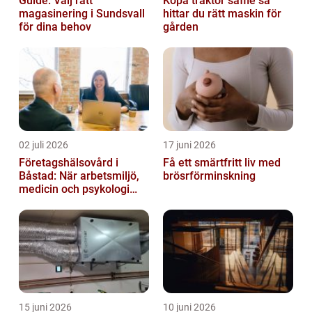
Guide: Välj rätt
Köpa traktor säffle så
magasinering i Sundsvall
hittar du rätt maskin för
för dina behov
gården
02 juli 2026
17 juni 2026
Företagshälsovård i
Få ett smärtfritt liv med
Båstad: När arbetsmiljö,
brösrförminskning
medicin och psykologi
möts
15 juni 2026
10 juni 2026