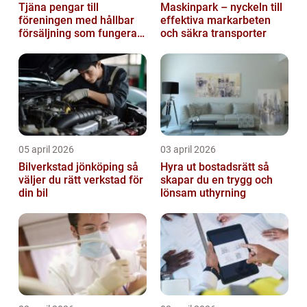
Tjäna pengar till
Maskinpark – nyckeln till
föreningen med hållbar
effektiva markarbeten
försäljning som fungerar
och säkra transporter
på riktigt
05 april 2026
03 april 2026
Bilverkstad jönköping så
Hyra ut bostadsrätt så
väljer du rätt verkstad för
skapar du en trygg och
din bil
lönsam uthyrning