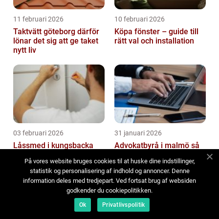
11 februari 2026
10 februari 2026
Taktvätt göteborg därför
Köpa fönster – guide till
lönar det sig att ge taket
rätt val och installation
nytt liv
03 februari 2026
31 januari 2026
Låssmed i kungsbacka
Advokatbyrå i malmö så
tryggare vardag med rätt
hittar du rätt juridisk hjälp
På vores website bruges cookies til at huske dine indstillinger,
säkerhetslösningar
statistik og personalisering af indhold og annoncer. Denne
information deles med tredjepart. Ved fortsat brug af websiden
godkender du cookiepolitikken.
Ok
Privatlivspolitik