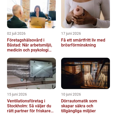
02 juli 2026
17 juni 2026
Företagshälsovård i
Få ett smärtfritt liv med
Båstad: När arbetsmiljö,
brösrförminskning
medicin och psykologi
möts
15 juni 2026
10 juni 2026
Ventilationsföretag i
Dörrautomatik som
Stockholm: Så väljer du
skapar säkra och
rätt partner för friskare
tillgängliga miljöer
inomhusluft