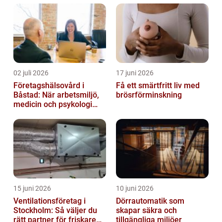
02 juli 2026
17 juni 2026
Företagshälsovård i
Få ett smärtfritt liv med
Båstad: När arbetsmiljö,
brösrförminskning
medicin och psykologi
möts
15 juni 2026
10 juni 2026
Ventilationsföretag i
Dörrautomatik som
Stockholm: Så väljer du
skapar säkra och
rätt partner för friskare
tillgängliga miljöer