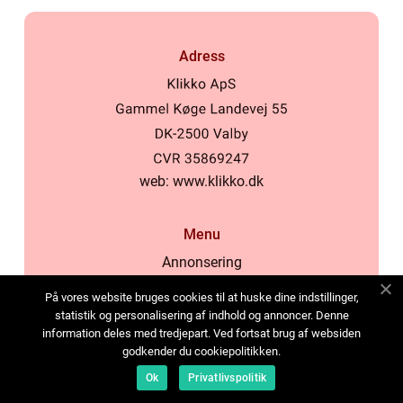
Adress
web:
www.klikko.dk
Menu
Annonsering
Om oss
På vores website bruges cookies til at huske dine indstillinger,
Cookies
statistik og personalisering af indhold og annoncer. Denne
information deles med tredjepart. Ved fortsat brug af websiden
Kontakta oss
godkender du cookiepolitikken.
Sitemap
Ok
Privatlivspolitik