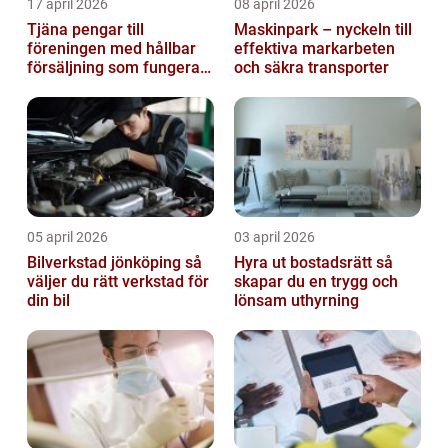
17 april 2026
08 april 2026
Tjäna pengar till
Maskinpark – nyckeln till
föreningen med hållbar
effektiva markarbeten
försäljning som fungerar
och säkra transporter
på riktigt
05 april 2026
03 april 2026
Bilverkstad jönköping så
Hyra ut bostadsrätt så
väljer du rätt verkstad för
skapar du en trygg och
din bil
lönsam uthyrning