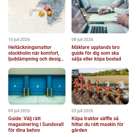
fastighetsfråg...
10 juli 2026
08 juli 2026
Heltäckningsmattor
Mäklare upplands bro
stockholm när komfort,
guide för dig som ska
ljuddämpning och design
sälja eller köpa bostad
möts
05 juli 2026
03 juli 2026
Guide: Välj rätt
Köpa traktor säffle så
magasinering i Sundsvall
hittar du rätt maskin för
för dina behov
gården