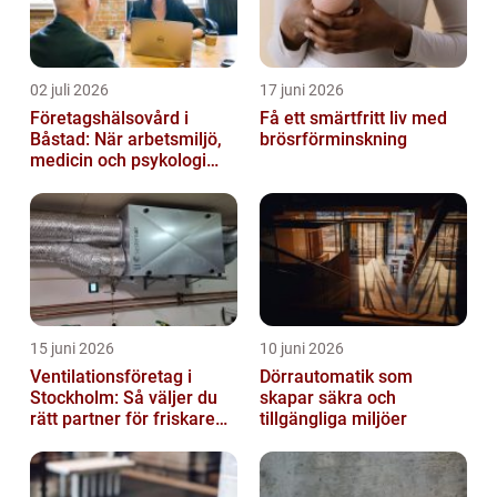
02 juli 2026
17 juni 2026
Företagshälsovård i
Få ett smärtfritt liv med
Båstad: När arbetsmiljö,
brösrförminskning
medicin och psykologi
möts
15 juni 2026
10 juni 2026
Ventilationsföretag i
Dörrautomatik som
Stockholm: Så väljer du
skapar säkra och
rätt partner för friskare
tillgängliga miljöer
inomhusluft