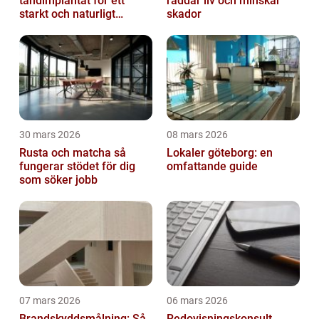
tandimplantat för ett
räddar liv och minskar
starkt och naturligt
skador
leende
30 mars 2026
08 mars 2026
Rusta och matcha så
Lokaler göteborg: en
fungerar stödet för dig
omfattande guide
som söker jobb
07 mars 2026
06 mars 2026
Brandskyddsmålning: Så
Redovisningskonsult