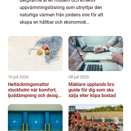
Bergvärme är en modern och effektiv
uppvärmningslösning som utnyttjar den
naturliga värmen från jordens inre för att
skapa en hållbar och ekonomisk
uppvärmning. Genom att använda
bergvärme kan ...
10 juli 2026
08 juli 2026
Heltäckningsmattor
Mäklare upplands bro
stockholm när komfort,
guide för dig som ska
ljuddämpning och design
sälja eller köpa bostad
möts