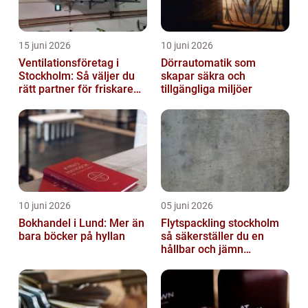
15 juni 2026
10 juni 2026
Ventilationsföretag i
Dörrautomatik som
Stockholm: Så väljer du
skapar säkra och
rätt partner för friskare
tillgängliga miljöer
inomhusluft
10 juni 2026
05 juni 2026
Bokhandel i Lund: Mer än
Flytspackling stockholm
bara böcker på hyllan
så säkerställer du en
hållbar och jämn
golvgrund