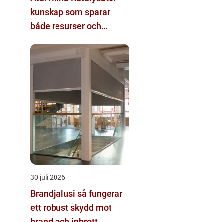
kunskap som sparar
både resurser och
pengar
30 juli 2026
Brandjalusi så fungerar
ett robust skydd mot
brand och inbrott