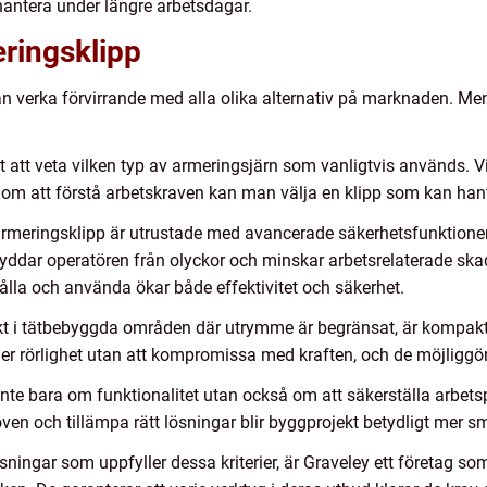
 hantera under längre arbetsdagar.
eringsklipp
kan verka förvirrande med alla olika alternativ på marknaden. Men
gt att veta vilken typ av armeringsjärn som vanligtvis används. V
enom att förstå arbetskraven kan man välja en klipp som kan ha
rmeringsklipp är utrustade med avancerade säkerhetsfunktion
ddar operatören från olyckor och minskar arbetsrelaterade ska
ålla och använda ökar både effektivitet och säkerhet.
ekt i tätbebyggda områden där utrymme är begränsat, är kompakt
der rörlighet utan att kompromissa med kraften, och de möjliggör
 inte bara om funktionalitet utan också om att säkerställa arbetsp
n och tillämpa rätt lösningar blir byggprojekt betydligt mer s
ningar som uppfyller dessa kriterier, är Graveley ett företag som