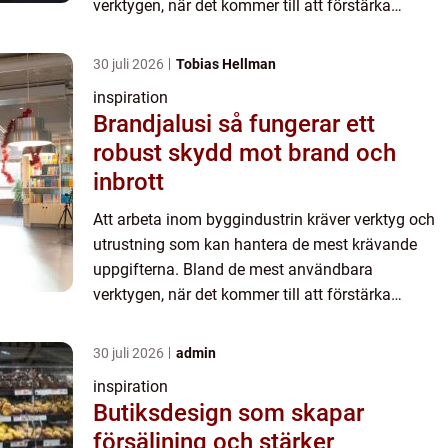
verktygen, när det kommer till att förstärka
betongkonstruktioner, är armeringsklipp...
30 juli 2026
Tobias Hellman
inspiration
Brandjalusi så fungerar ett
robust skydd mot brand och
inbrott
Att arbeta inom byggindustrin kräver verktyg och
utrustning som kan hantera de mest krävande
uppgifterna. Bland de mest användbara
verktygen, när det kommer till att förstärka
betongkonstruktioner, är armeringsklipp...
30 juli 2026
admin
inspiration
Butiksdesign som skapar
försäljning och stärker