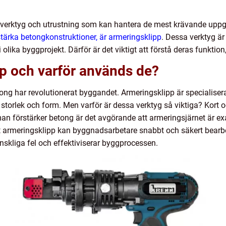
r verktyg och utrustning som kan hantera de mest krävande upp
stärka betongkonstruktioner, är armeringsklipp
. Dessa verktyg är
ika byggprojekt. Därför är det viktigt att förstå deras funktion,
pp och varför används de?
tong har revolutionerat byggandet. Armeringsklipp är specialise
ad storlek och form. Men varför är dessa verktyg så viktiga? Kort
 man förstärker betong är det avgörande att armeringsjärnet är ex
tt armeringsklipp kan byggnadsarbetare snabbt och säkert bearbe
änskliga fel och effektiviserar byggprocessen.