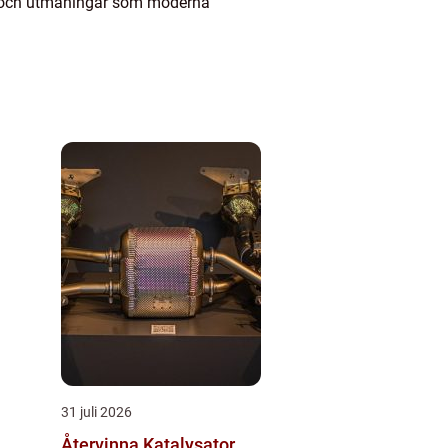
rav och utmaningar som moderna
31 juli 2026
Återvinna Katalysator