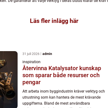
en. De garanterar att varje verktyg i deras utbud klarar de k
Läs fler inlägg här
31 juli 2026
admin
inspiration
Återvinna Katalysator kunskap
som sparar både resurser och
pengar
Att arbeta inom byggindustrin kräver verktyg och
utrustning som kan hantera de mest krävande
uppgifterna. Bland de mest användbara