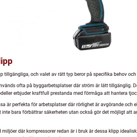
lipp
p tillgängliga, och valet av rätt typ beror på specifika behov och
vänds ofta på byggarbetsplatser där ström är lätt tillgänglig. De 
deller erbjuder kraftfull prestanda med förmåga att hantera tjoc
sa är perfekta för arbetsplatser där rörlighet är avgörande och 
et inte bara förbättrar säkerheten utan också gör det möjligt att
I miljöer där kompressorer redan är i bruk är dessa klipp idealis