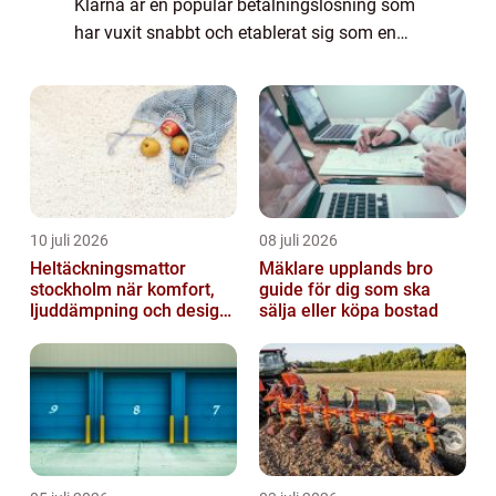
Klarna är en populär betalningslösning som
har vuxit snabbt och etablerat sig som en
föregångare inom e-handeln. Deras
erbjudande inkluderar också en särskild
produkt för ...
10 juli 2026
08 juli 2026
Heltäckningsmattor
Mäklare upplands bro
stockholm när komfort,
guide för dig som ska
ljuddämpning och design
sälja eller köpa bostad
möts