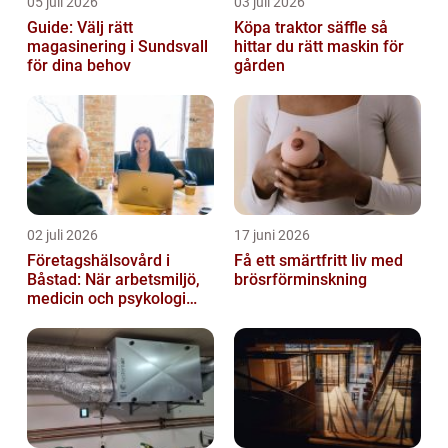
05 juli 2026
03 juli 2026
Guide: Välj rätt
Köpa traktor säffle så
magasinering i Sundsvall
hittar du rätt maskin för
för dina behov
gården
02 juli 2026
17 juni 2026
Företagshälsovård i
Få ett smärtfritt liv med
Båstad: När arbetsmiljö,
brösrförminskning
medicin och psykologi
möts