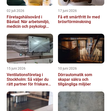
02 juli 2026
17 juni 2026
Företagshälsovård i
Få ett smärtfritt liv med
Båstad: När arbetsmiljö,
brösrförminskning
medicin och psykologi
möts
15 juni 2026
10 juni 2026
Ventilationsföretag i
Dörrautomatik som
Stockholm: Så väljer du
skapar säkra och
rätt partner för friskare
tillgängliga miljöer
inomhusluft