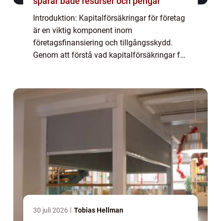
sparar både resurser och pengar
Introduktion: Kapitalförsäkringar för företag
är en viktig komponent inom
företagsfinansiering och tillgångsskydd.
Genom att förstå vad kapitalförsäkringar för
företag är och hur de fungerar kan
företagare ta mer välinformerade beslut när
det gäller ...
30 juli 2026
Tobias Hellman