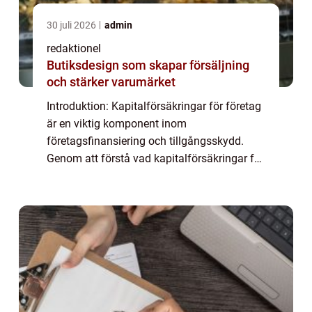
30 juli 2026
admin
redaktionel
Butiksdesign som skapar försäljning
och stärker varumärket
Introduktion: Kapitalförsäkringar för företag
är en viktig komponent inom
företagsfinansiering och tillgångsskydd.
Genom att förstå vad kapitalförsäkringar för
företag är och hur de fungerar kan
företagare ta mer välinformerade beslut när
det gäller ...