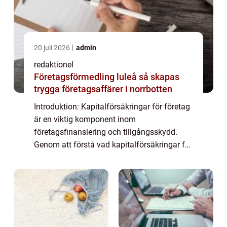
20 juli 2026
admin
redaktionel
Företagsförmedling luleå så skapas
trygga företagsaffärer i norrbotten
Introduktion: Kapitalförsäkringar för företag
är en viktig komponent inom
företagsfinansiering och tillgångsskydd.
Genom att förstå vad kapitalförsäkringar för
företag är och hur de fungerar kan
företagare ta mer välinformerade beslut när
det gäller ...