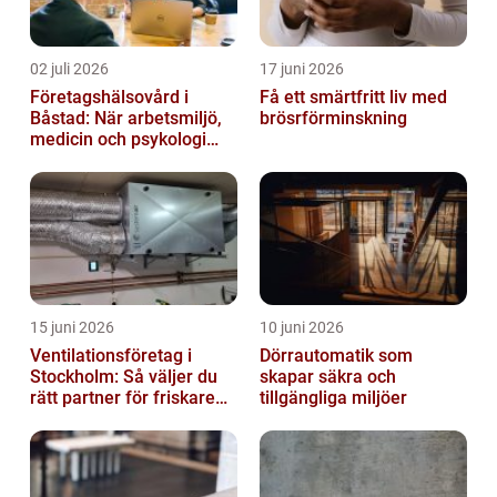
02 juli 2026
17 juni 2026
Företagshälsovård i
Få ett smärtfritt liv med
Båstad: När arbetsmiljö,
brösrförminskning
medicin och psykologi
möts
15 juni 2026
10 juni 2026
Ventilationsföretag i
Dörrautomatik som
Stockholm: Så väljer du
skapar säkra och
rätt partner för friskare
tillgängliga miljöer
inomhusluft