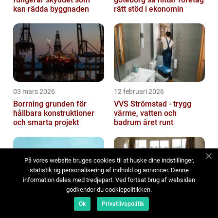
kan rädda byggnaden
rätt stöd i ekonomin
03 mars 2026
12 februari 2026
Borrning grunden för
VVS Strömstad - trygg
hållbara konstruktioner
värme, vatten och
och smarta projekt
badrum året runt
På vores website bruges cookies til at huske dine indstillinger,
statistik og personalisering af indhold og annoncer. Denne
information deles med tredjepart. Ved fortsat brug af websiden
godkender du cookiepolitikken.
Ok
Privatlivspolitik
11 februari 2026
10 februari 2026
Taktvätt göteborg därför
Köpa fönster – guide till