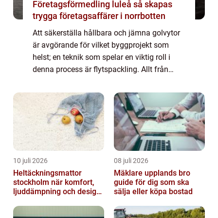
Företagsförmedling luleå så skapas
trygga företagsaffärer i norrbotten
Att säkerställa hållbara och jämna golvytor
är avgörande för vilket byggprojekt som
helst; en teknik som spelar en viktig roll i
denna process är flytspackling. Allt från
nybyggnationer till renoveringar...
10 juli 2026
08 juli 2026
Heltäckningsmattor
Mäklare upplands bro
stockholm när komfort,
guide för dig som ska
ljuddämpning och design
sälja eller köpa bostad
möts