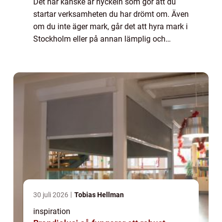
Det här kanske är nyckeln som gör att du
startar verksamheten du har drömt om. Även
om du inte äger mark, går det att hyra mark i
Stockholm eller på annan lämplig och
strategisk plats. Det gör det hela mycket mer
tillgängligt och möjligt för dig att ...
30 juli 2026
Tobias Hellman
inspiration