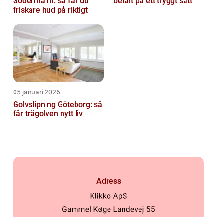
Södermalm: så får du
betalt på ett tryggt sätt
friskare hud på riktigt
05 januari 2026
Golvslipning Göteborg: så
får trägolven nytt liv
Adress