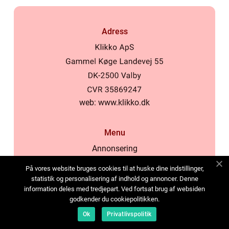
Adress
web:
www.klikko.dk
Menu
Annonsering
Om oss
På vores website bruges cookies til at huske dine indstillinger,
Cookies
statistik og personalisering af indhold og annoncer. Denne
information deles med tredjepart. Ved fortsat brug af websiden
Kontakta oss
godkender du cookiepolitikken.
Sitemap
Ok
Privatlivspolitik