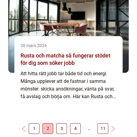
30 mars 2026
Rusta och matcha så fungerar stödet
för dig som söker jobb
Att hitta rätt jobb tar både tid och energi.
Många upplever att de fastnar i samma
mönster: skicka ansökningar, vänta på svar,
få avslag och börja om. Här kan Rusta och
matcha göra stor skillnad. Tjänsten
kombinerar personlig vägledning, tydlig
struk...
1
2
3
4
…
11