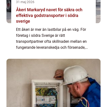
31 maj 2026
Åkeri Markaryd navet för säkra och
effektiva godstransporter i södra
sverige
Ett åkeri är mer än lastbilar på en väg. För
företag i södra Sverige är rätt
transportpartner ofta skillnaden mellan en
fungerande leveranskedja och försenade,
skadade eller förlorade leveranser. I
Markaryd, med sitt läge mitt emellan Skåne,
Småland ...