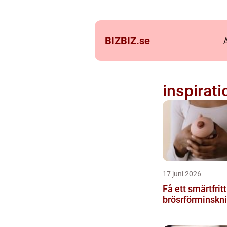
BIZBIZ.
se
inspirati
17 juni 2026
Få ett smärtfrit
brösrförminskn