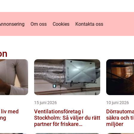
Annonsering
Om oss
Cookies
Kontakta oss
on
15 juni 2026
10 juni 2026
t liv med
Ventilationsföretag i
Dörrautoma
ing
Stockholm: Så väljer du rätt
säkra och t
partner för friskare
miljöer
inomhusluft