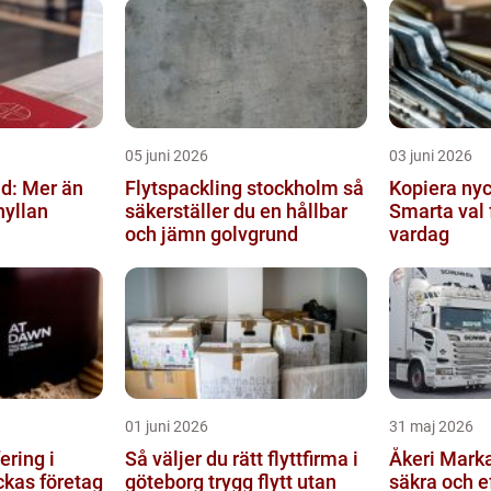
05 juni 2026
03 juni 2026
d: Mer än
Flytspackling stockholm så
Kopiera nyc
hyllan
säkerställer du en hållbar
Smarta val 
och jämn golvgrund
vardag
01 juni 2026
31 maj 2026
ering i
Så väljer du rätt flyttfirma i
Åkeri Markaryd na
ckas företag
göteborg trygg flytt utan
säkra och e