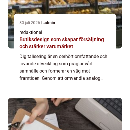
30 juli 2026
admin
redaktionel
Butiksdesign som skapar försäljning
och stärker varumärket
Digitalisering är en oerhört omfattande och
lovande utveckling som präglar vårt
samhälle och formerar en väg mot
framtiden. Genom att omvandla analog
information till digitala format har
digitaliseringen revolutionerat sättet vi
interagerar med varan...