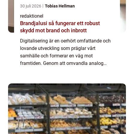
30 juli 2026
Tobias Hellman
redaktionel
Brandjalusi så fungerar ett robust
skydd mot brand och inbrott
Digitalisering är en oerhört omfattande och
lovande utveckling som präglar vårt
samhälle och formerar en väg mot
framtiden. Genom att omvandla analog
information till digitala format har
digitaliseringen revolutionerat sättet vi
interagerar med varan...