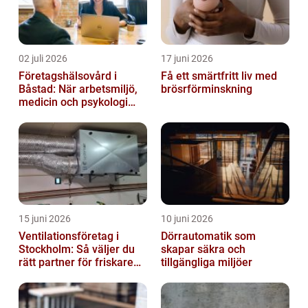
02 juli 2026
17 juni 2026
Företagshälsovård i
Få ett smärtfritt liv med
Båstad: När arbetsmiljö,
brösrförminskning
medicin och psykologi
möts
15 juni 2026
10 juni 2026
Ventilationsföretag i
Dörrautomatik som
Stockholm: Så väljer du
skapar säkra och
rätt partner för friskare
tillgängliga miljöer
inomhusluft