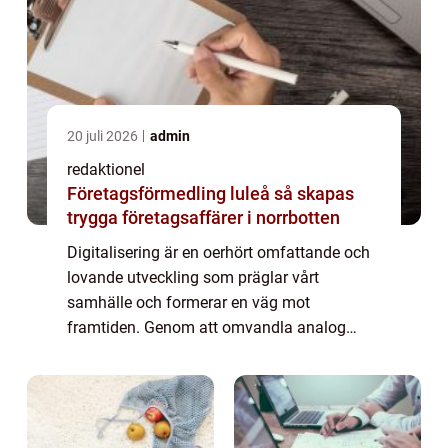
20 juli 2026
admin
redaktionel
Företagsförmedling luleå så skapas
trygga företagsaffärer i norrbotten
Digitalisering är en oerhört omfattande och
lovande utveckling som präglar vårt
samhälle och formerar en väg mot
framtiden. Genom att omvandla analog
information till digitala format har
digitaliseringen revolutionerat sättet vi
interagerar med varan...