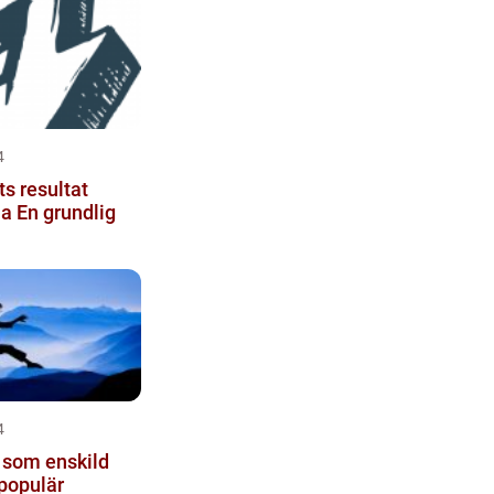
4
ts resultat
dlig
4
l som enskild
 populär