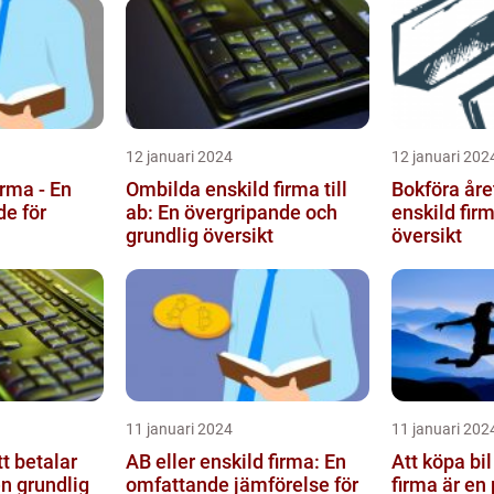
12 januari 2024
12 januari 202
irma - En
Ombilda enskild firma till
Bokföra åre
e för
ab: En övergripande och
enskild firma En grun
grundlig översikt
översikt
11 januari 2024
11 januari 202
t betalar
AB eller enskild firma: En
Att köpa bi
en grundlig
omfattande jämförelse för
firma är en