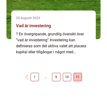
29 augusti 2023
Vad är investering
? En övergripande, grundlig översikt över
”vad är investering” Investering kan
definieras som det aktiva valet att placera
kapital eller tillgångar i något med
förhoppningen att få en avkastning på det
investerade beloppet över tiden. Det...
1
…
9
10
11