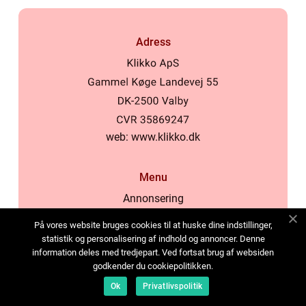
Adress
web:
www.klikko.dk
Menu
Annonsering
Om oss
På vores website bruges cookies til at huske dine indstillinger,
Cookies
statistik og personalisering af indhold og annoncer. Denne
information deles med tredjepart. Ved fortsat brug af websiden
Kontakta oss
godkender du cookiepolitikken.
Sitemap
Ok
Privatlivspolitik